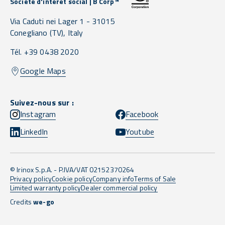
Société d'intérêt social | B Corp™
Via Caduti nei Lager 1 -
31015
Conegliano
(TV),
Italy
Tél. +39 0438 2020
Google Maps
Suivez-nous sur :
Instagram
Facebook
LinkedIn
Youtube
© Irinox S.p.A. - P.IVA/VAT 02152370264
Privacy policy
Cookie policy
Company info
Terms of Sale
Limited warranty policy
Dealer commercial policy
Credits
we-go