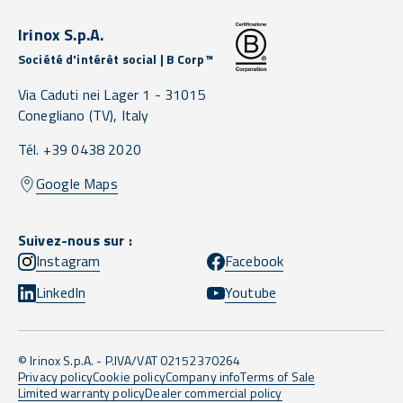
Irinox S.p.A.
Société d'intérêt social | B Corp™
Via Caduti nei Lager 1 -
31015
Conegliano
(TV),
Italy
Tél. +39 0438 2020
Google Maps
Suivez-nous sur :
Instagram
Facebook
LinkedIn
Youtube
© Irinox S.p.A. - P.IVA/VAT 02152370264
Privacy policy
Cookie policy
Company info
Terms of Sale
Limited warranty policy
Dealer commercial policy