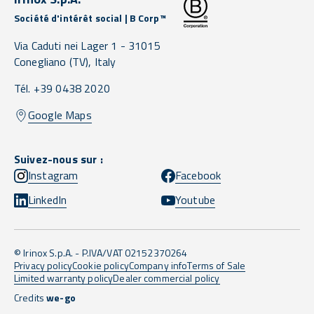
Société d'intérêt social | B Corp™
Via Caduti nei Lager 1 -
31015
Conegliano
(TV),
Italy
Tél. +39 0438 2020
Google Maps
Suivez-nous sur :
Instagram
Facebook
LinkedIn
Youtube
© Irinox S.p.A. - P.IVA/VAT 02152370264
Privacy policy
Cookie policy
Company info
Terms of Sale
Limited warranty policy
Dealer commercial policy
Credits
we-go