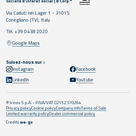
Société d'intérêt social | B Corp™
Via Caduti nei Lager 1 -
31015
Conegliano
(TV),
Italy
Tél. +39 0438 2020
Google Maps
Suivez-nous sur :
Instagram
Facebook
LinkedIn
Youtube
© Irinox S.p.A. - P.IVA/VAT 02152370264
Privacy policy
Cookie policy
Company info
Terms of Sale
Limited warranty policy
Dealer commercial policy
Credits
we-go