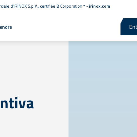
iale d'IRINOX S.p.A.,
certifiée B Corporation™
-
irinox.com
Ent
rendre
ntiva