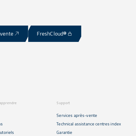
-vente
FreshCloud®
 apprendre
Support
Services après-vente
ns
Technical assistance centres index
utoriels
Garantie