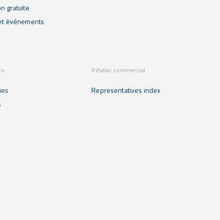
on gratuite
 et événements
es
Réseau commercial
ies
Representatives index
s