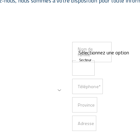
z-nous, nous sommes à votre disposition pour toute infor
Nom de
famille *
Secteur
Téléphone*
Province
Adresse