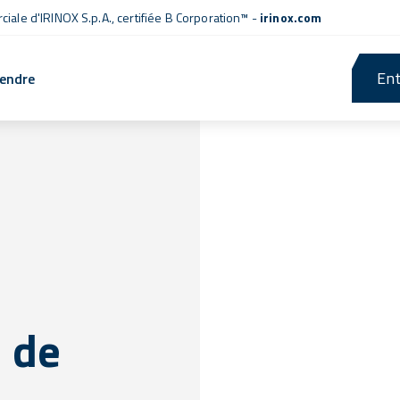
iale d'IRINOX S.p.A.,
certifiée B Corporation™
-
irinox.com
Ent
rendre
i de