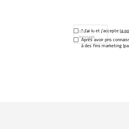
* J'ai lu et j'accepte
la p
Votre
message
Après avoir pris connai
à des fins marketing (p