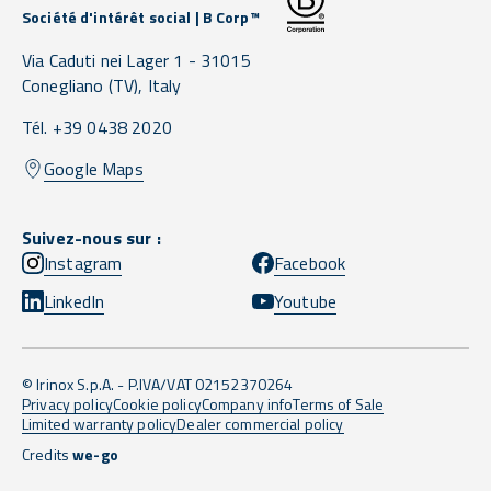
Société d'intérêt social | B Corp™
Via Caduti nei Lager 1 -
31015
Conegliano
(TV),
Italy
Tél. +39 0438 2020
Google Maps
Suivez-nous sur :
Instagram
Facebook
LinkedIn
Youtube
© Irinox S.p.A. - P.IVA/VAT 02152370264
Privacy policy
Cookie policy
Company info
Terms of Sale
Limited warranty policy
Dealer commercial policy
Credits
we-go