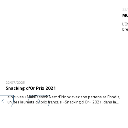
22
MC
L’O
bre
22/07/2025
Snacking d'Or Prix 2021
Le nouveau MultiFresh® Next d'Irinox avec son partenaire Enodis,
l'un des lauréats du prix français «Snacking d'Or» 2021, dans la
catégorie des équipements de cuisine professionnels.