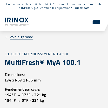
Bienvenue sur le site Web IRINOX Professional - une unité commerciale
d'IRINOX S.p.A.,
certifiée B Corporation™
-
irinox.com
Voir le gamme
CELLULES DE REFROIDISSEMENT À CHARIOT
MultiFresh® MyA 100.1
Dimensions:
L34 x P53 x H55 mm
Rendement par cycle:
194°F → 37°F - 221 kg
194°F → 0°F - 221 kg