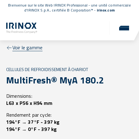
Bienvenue sur le site Web IRINOX Professional - une unité commerciale
d'IRINOX S.p.A.,
certifiée B Corporation™
-
irinox.com
Voir le gamme
CELLULES DE REFROIDISSEMENT À CHARIOT
MultiFresh® MyA 180.2
Dimensions:
L63 x P56 x H94 mm
Rendement par cycle:
194°F → 37°F - 397 kg
194°F → 0°F - 397 kg