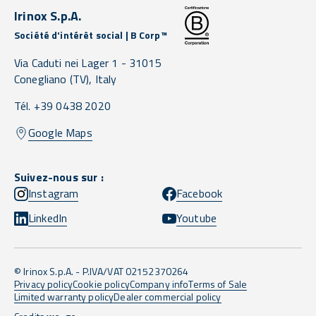
Irinox S.p.A.
Société d'intérêt social | B Corp™
Via Caduti nei Lager 1 -
31015
Conegliano
(TV),
Italy
Tél. +39 0438 2020
Google Maps
Suivez-nous sur :
Instagram
Facebook
LinkedIn
Youtube
© Irinox S.p.A. - P.IVA/VAT 02152370264
Privacy policy
Cookie policy
Company info
Terms of Sale
Limited warranty policy
Dealer commercial policy