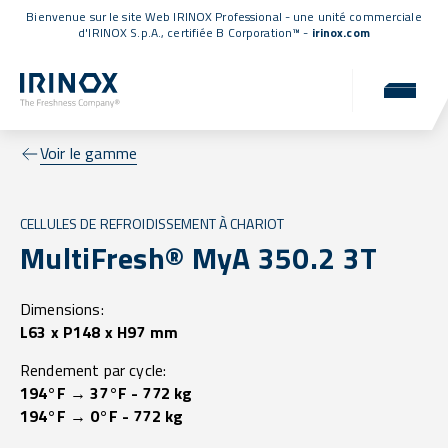
Bienvenue sur le site Web IRINOX Professional - une unité commerciale
d'IRINOX S.p.A.,
certifiée B Corporation™
-
irinox.com
Voir le gamme
CELLULES DE REFROIDISSEMENT À CHARIOT
MultiFresh® MyA 350.2 3T
Dimensions:
L63 x P148 x H97 mm
Rendement par cycle:
194°F → 37°F - 772 kg
194°F → 0°F - 772 kg