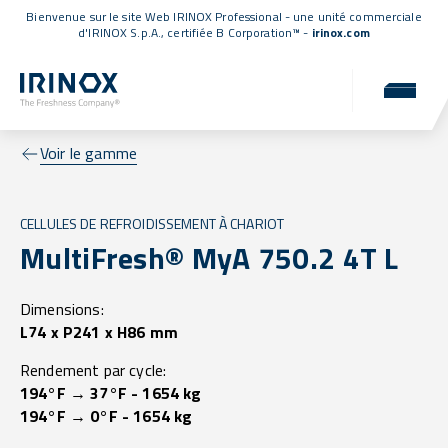
Bienvenue sur le site Web IRINOX Professional - une unité commerciale
d'IRINOX S.p.A.,
certifiée B Corporation™
-
irinox.com
Voir le gamme
CELLULES DE REFROIDISSEMENT À CHARIOT
MultiFresh® MyA 750.2 4T L
Dimensions:
L74 x P241 x H86 mm
Rendement par cycle:
194°F → 37°F - 1654 kg
194°F → 0°F - 1654 kg