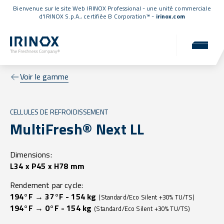
Bienvenue sur le site Web IRINOX Professional - une unité commerciale
d'IRINOX S.p.A.,
certifiée B Corporation™
-
irinox.com
Voir le gamme
CELLULES DE REFROIDISSEMENT
MultiFresh® Next LL
Dimensions:
L34 x P45 x H78 mm
Rendement par cycle:
194°F → 37°F - 154 kg
(Standard/Eco Silent +30% TU/TS)
194°F → 0°F - 154 kg
(Standard/Eco Silent +30% TU/TS)