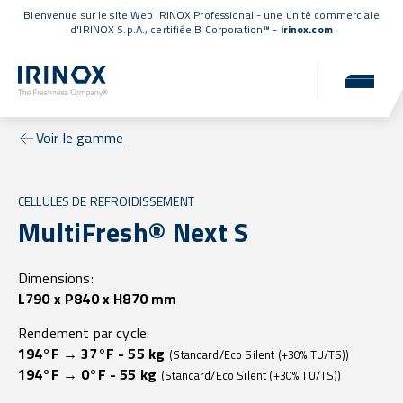
Bienvenue sur le site Web IRINOX Professional - une unité commerciale
d'IRINOX S.p.A.,
certifiée B Corporation™
-
irinox.com
Voir le gamme
CELLULES DE REFROIDISSEMENT
MultiFresh® Next S
Dimensions:
L790 x P840 x H870 mm
Rendement par cycle:
194°F → 37°F - 55 kg
(Standard/Eco Silent (+30% TU/TS))
194°F → 0°F - 55 kg
(Standard/Eco Silent (+30% TU/TS))