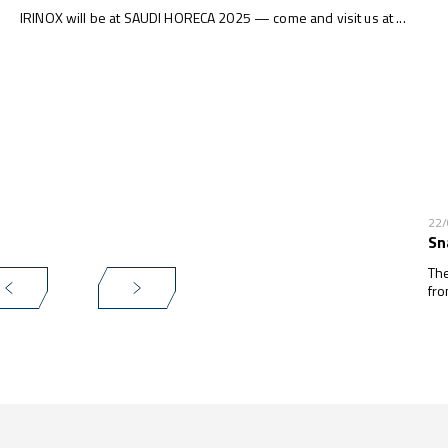
IRINOX will be at SAUDI HORECA 2025 — come and visit us at ...
22
Sn
The
fro