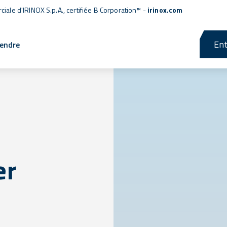
iale d'IRINOX S.p.A.,
certifiée B Corporation™
-
irinox.com
Ent
rendre
er