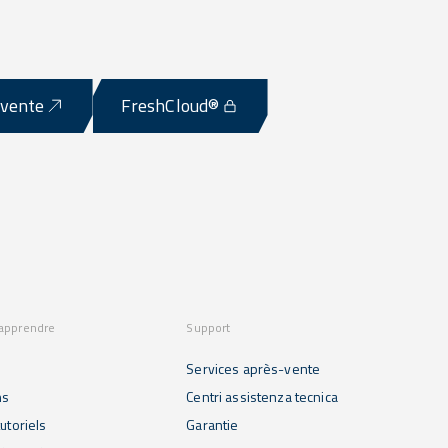
-vente
FreshCloud®
 apprendre
Support
Services après-vente
ns
Centri assistenza tecnica
utoriels
Garantie