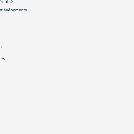
écialisé
 et événements
es
ies
s