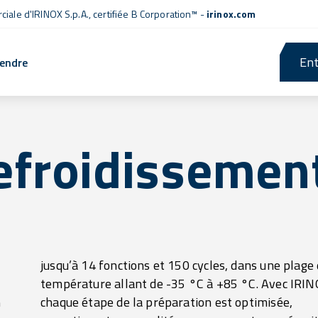
iale d'IRINOX S.p.A.,
certifiée B Corporation™
-
irinox.com
Ent
rendre
refroidissemen
n
,