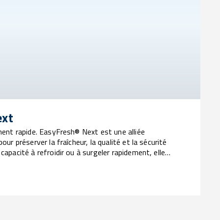
ext
ement rapide. EasyFresh® Next est une alliée
our préserver la fraîcheur, la qualité et la sécurité
capacité à refroidir ou à surgeler rapidement, elle
propriétés organoleptiques, d’optimiser les
e réduire les déchets, garantissant ainsi des plats
asion.