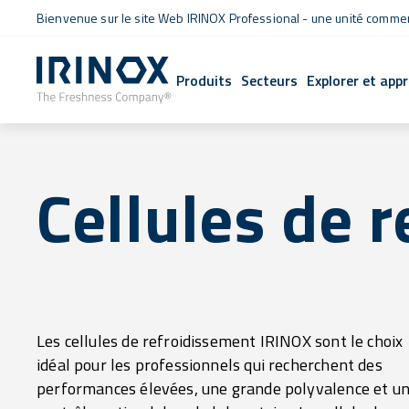
Bienvenue sur le site Web IRINOX Professional - une unité commerc
Produits
Secteurs
Explorer et app
Cellules de 
Les cellules de refroidissement IRINOX sont le choix
jusqu’à 14 fonctions et 150 cycles, dans une plage de
idéal pour les professionnels qui recherchent des
température allant de -35 °C à +85 °C. Avec IRINOX,
performances élevées, une grande polyvalence et u
chaque étape de la préparation est optimisée