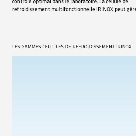
contrôle optimal dans le laboratoire. La cellule de
garantissant une qualité, une saveur et une sécurité
refroidissement multifonctionnelle IRINOX peut gér
LES GAMMES CELLULES DE REFROIDISSEMENT IRINOX