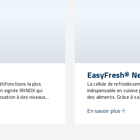
EasyFresh® N
ltifonctions la plus
La cellule de refroidiss
on signée IRINOX qui
indispensable en cuisine p
novation à des niveaux
des aliments. Grâce à sa 
permet de conserver les 
processus de travail et d
En savoir plus
parfaits pour chaque occ