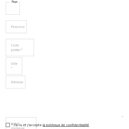
Pays
Province
Code
postal *
Ville
*
Adresse
Votre
* J'ai lu et j'accepte
la politique de confidentialité
message