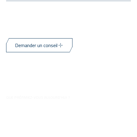
Demander un conseil
QUE PRÉPAREZ-VOUS AUJOURD’HUI ?
Conseils pour vos préparations
Découvrez toutes nos vidéos