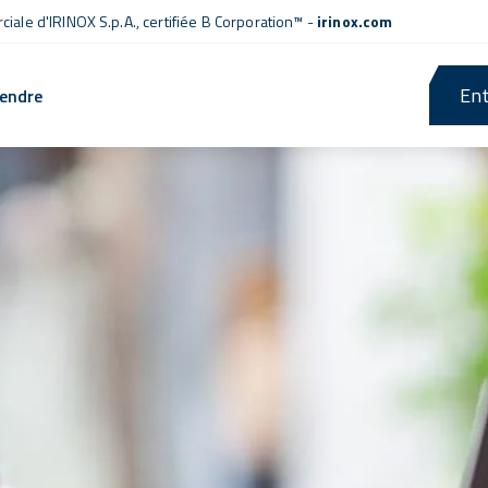
iale d'IRINOX S.p.A.,
certifiée B Corporation™
-
irinox.com
Ent
rendre