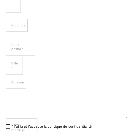
Province
Code
postal *
Ville
*
Adresse
Votre
* J'ai lu et j'accepte
la politique de confidentialité
message