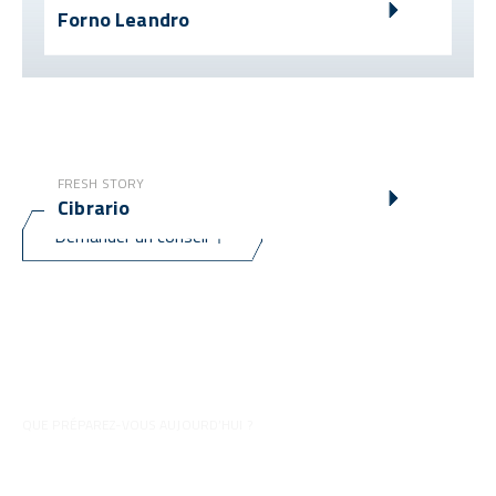
Forno Leandro
FRESH STORY
Cibrario
Demander un conseil
QUE PRÉPAREZ-VOUS AUJOURD’HUI ?
Conseils pour vos préparations