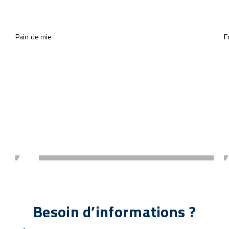
Découvrez toutes nos vidéos
Pain de mie
F
Besoin d’informations ?