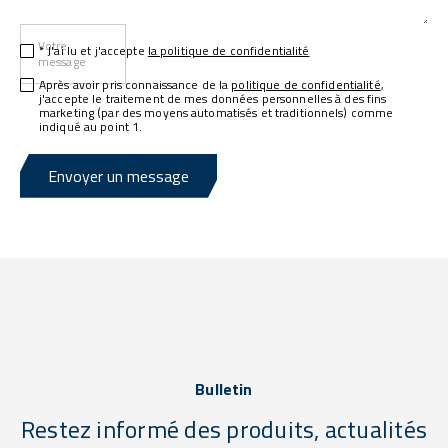
Votre
* J'ai lu et j'accepte
la politique de confidentialité
message
Après avoir pris connaissance de la
politique de confidentialité
,
j'accepte le traitement de mes données personnelles à des fins
marketing (par des moyens automatisés et traditionnels) comme
indiqué au point 1.
Envoyer un message
Bulletin
Restez informé des produits, actualités