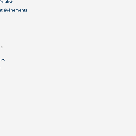
écialisé
 et événements
es
ies
s