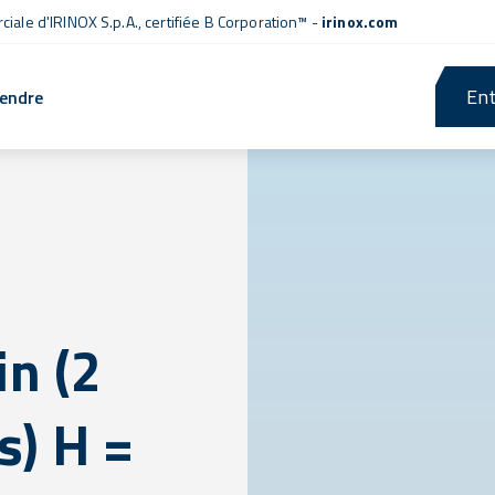
iale d'IRINOX S.p.A.,
certifiée B Corporation™
-
irinox.com
Ent
rendre
in (2
s) H =