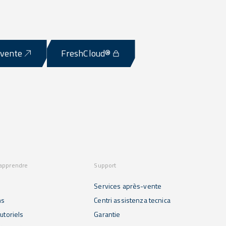
-vente
FreshCloud®
 apprendre
Support
Services après-vente
ns
Centri assistenza tecnica
utoriels
Garantie