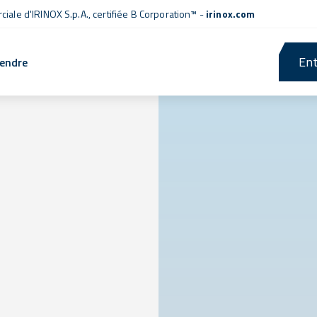
iale d'IRINOX S.p.A.,
certifiée B Corporation™
-
irinox.com
Ent
rendre