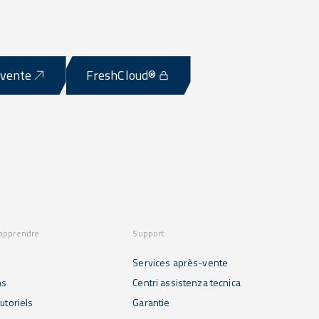
-vente
FreshCloud®
 apprendre
Support
Services après-vente
ns
Centri assistenza tecnica
utoriels
Garantie