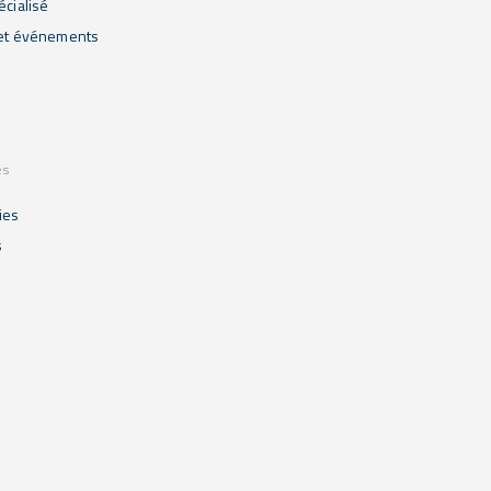
écialisé
 et événements
es
ies
s