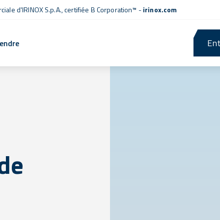
iale d'IRINOX S.p.A.,
certifiée B Corporation™
-
irinox.com
Ent
rendre
 de