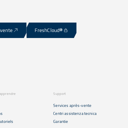
-vente
FreshCloud®
 apprendre
Support
Services après-vente
ns
Centri assistenza tecnica
utoriels
Garantie