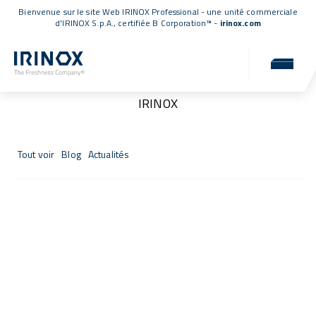
Bienvenue sur le site Web IRINOX Professional - une unité commerciale
d'IRINOX S.p.A.,
certifiée B Corporation™
-
irinox.com
Actualités et événements
Nouveautés, événements et actualités du monde
IRINOX
Tout voir
Blog
Actualités