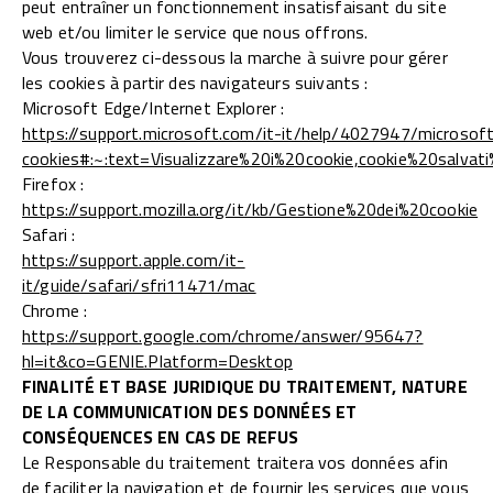
peut entraîner un fonctionnement insatisfaisant du site
web et/ou limiter le service que nous offrons.
Vous trouverez ci-dessous la marche à suivre pour gérer
les cookies à partir des navigateurs suivants :
Microsoft Edge/Internet Explorer :
https://support.microsoft.com/it-it/help/4027947/microsof
cookies#:~:text=Visualizzare%20i%20cookie,cookie%20salvat
Firefox :
https://support.mozilla.org/it/kb/Gestione%20dei%20cookie
Safari :
https://support.apple.com/it-
it/guide/safari/sfri11471/mac
Chrome :
https://support.google.com/chrome/answer/95647?
hl=it&co=GENIE.Platform=Desktop
FINALITÉ ET BASE JURIDIQUE DU TRAITEMENT, NATURE
DE LA COMMUNICATION DES DONNÉES ET
CONSÉQUENCES EN CAS DE REFUS
Le Responsable du traitement traitera vos données afin
de faciliter la navigation et de fournir les services que vous