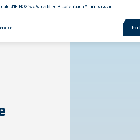
iale d'IRINOX S.p.A.,
certifiée B Corporation™
-
irinox.com
Ent
rendre
e