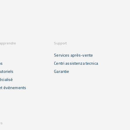
 apprendre
Support
Services après-vente
ns
Centri assistenza tecnica
utoriels
Garantie
écialisé
 et événements
es