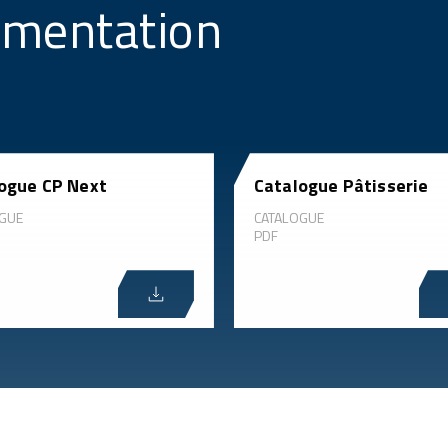
umentation
ogue CP Next
Catalogue Pâtisserie
GUE
CATALOGUE
PDF