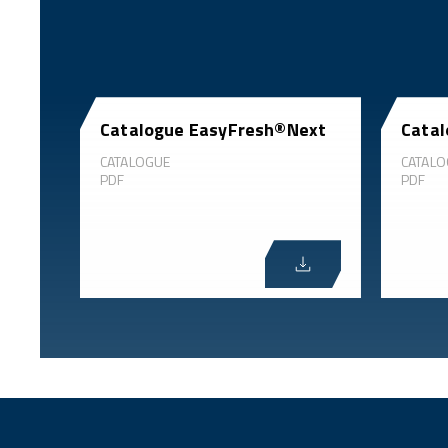
Catalogue EasyFresh®Next
Catal
CATALOGUE
CATALO
PDF
PDF