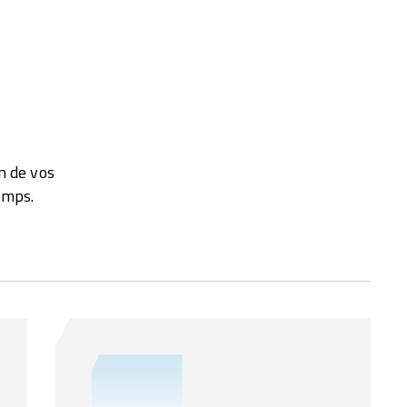
n de vos
emps.