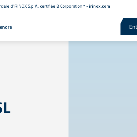
iale d'IRINOX S.p.A.,
certifiée B Corporation™
-
irinox.com
Ent
rendre
SL