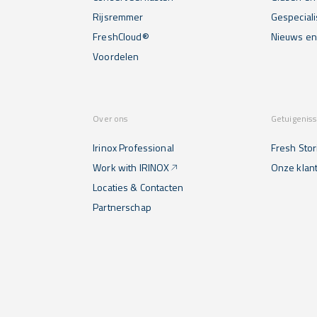
Rijsremmer
Gespecial
FreshCloud®
Nieuws e
Voordelen
Over ons
Getuigenis
Irinox Professional
Fresh Stor
Work with IRINOX
Onze klan
Locaties & Contacten
Partnerschap