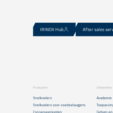
IRINOX Hub
After sales ser
Producten
Ontdekken 
Snelkoelers
Academie
Snelkoelers voor voedselwagens
Toepassin
Conserveerkasten
Gidsen en 