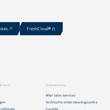
vices
FreshCloud®
& leren
Ondersteuning
After sales services
gen
Technische ondersteuningscentra
zelfstudie
Garantie