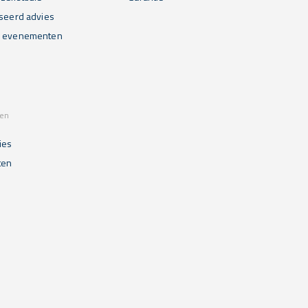
iseerd advies
n evenementen
sen
ies
ten