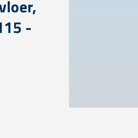
vloer,
115 -