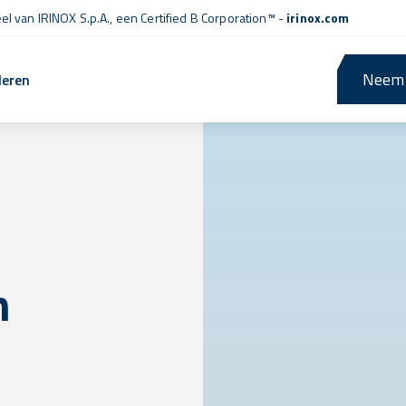
l van IRINOX S.p.A., een
Certified B Corporation™
-
irinox.com
Neem 
leren
n