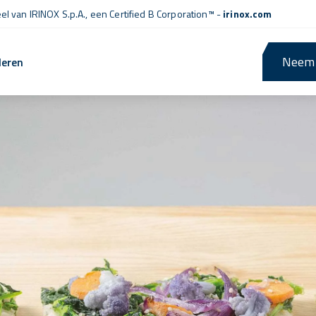
l van IRINOX S.p.A., een
Certified B Corporation™
-
irinox.com
Neem 
leren