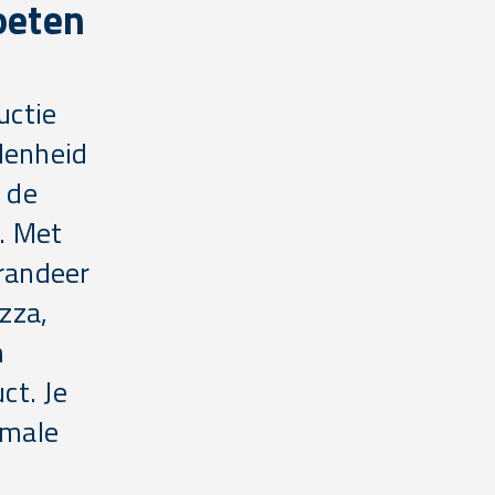
oeten
uctie
denheid
t de
r. Met
randeer
zza,
n
ct. Je
imale
.