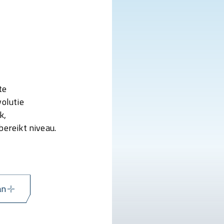
te
volutie
k,
bereikt niveau.
an