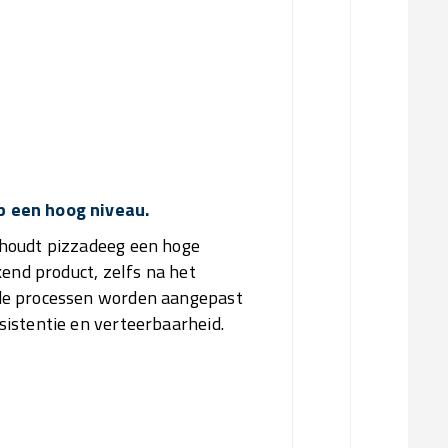
02/
Verkort
03/
Produ
Ve
p een hoog niveau.
ehoudt pizzadeeg een hoge
kend product, zelfs na het
de processen worden aangepast
istentie en verteerbaarheid.