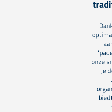
trad
Dank
optima
aan
'pade
onze s
je 
organ
bied