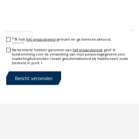
Uw
* Ik heb
het privacybeleid
gelezen en ga hiermee akkoord.
bericht
Na kennis te hebben genomen van
het privacybeleid
, geef ik
toestemming voor de verwerking van mijn persoonsgegevens voor
marketingdoeleinden (zowel geautomatiseerd als traditioneel) zoals
bedoeld in punt 1.
Bericht verzenden