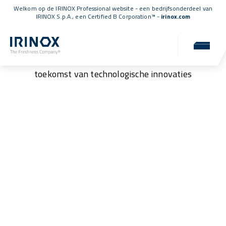
Welkom op de IRINOX Professional website - een bedrijfsonderdeel van
IRINOX S.p.A., een
Certified B Corporation™
-
irinox.com
Partnerschap
Duurzame partnerschappen om te bouwen aan een
toekomst van technologische innovaties