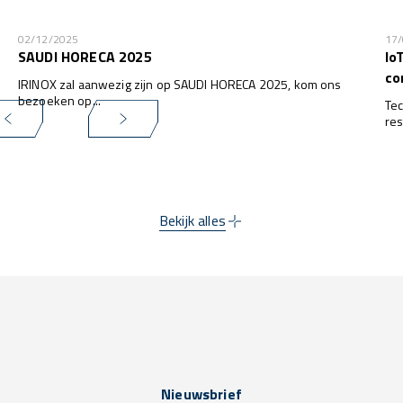
02/12/2025
17
SAUDI HORECA 2025
Io
co
IRINOX zal aanwezig zijn op SAUDI HORECA 2025, kom ons
bezoeken op...
Tec
res
het
wa
kla
Bekijk alles
Nieuwsbrief