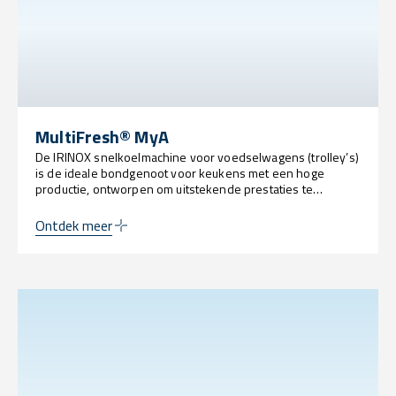
MultiFresh® MyA
De IRINOX snelkoelmachine voor voedselwagens (trolley’s)
is de ideale bondgenoot voor keukens met een hoge
productie, ontworpen om uitstekende prestaties te
garanderen in dynamische, steeds veranderende
omgevingen. Dankzij de geavanceerde technologie biedt
Ontdek meer
MultiFresh® MyA een ongeëvenaarde betrouwbaarheid,
optimaliseert de operationele efficiëntie en perfectioneert
elke stap van het productieproces.