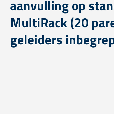
aanvulling op sta
MultiRack (20 par
geleiders inbegre