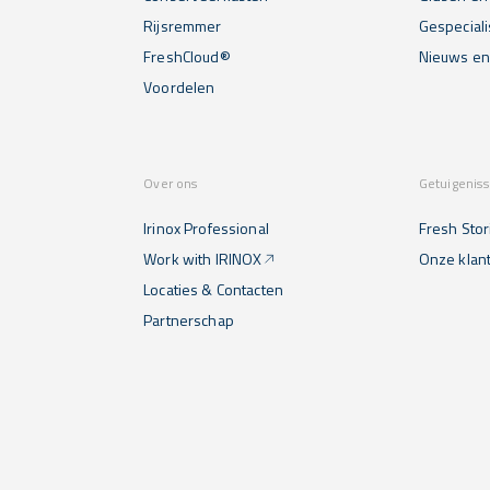
Rijsremmer
Gespecial
FreshCloud®
Nieuws e
Voordelen
Over ons
Getuigenis
Irinox Professional
Fresh Stor
Work with IRINOX
Onze klan
Locaties & Contacten
Partnerschap