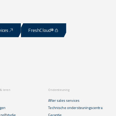
vices
FreshCloud®
& leren
Ondersteuning
After sales services
gen
Technische ondersteuningscentra
zelfstudie
Garantie