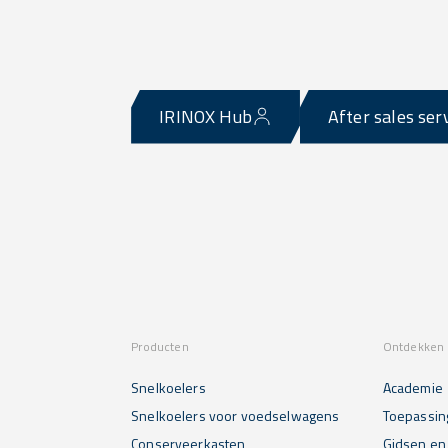
IRINOX Hub
After sales ser
Producten
Ontdekken 
Snelkoelers
Academie
Snelkoelers voor voedselwagens
Toepassin
Conserveerkasten
Gidsen en 