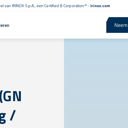
l van IRINOX S.p.A., een
Certified B Corporation™
-
irinox.com
Neem 
leren
 (GN
g /