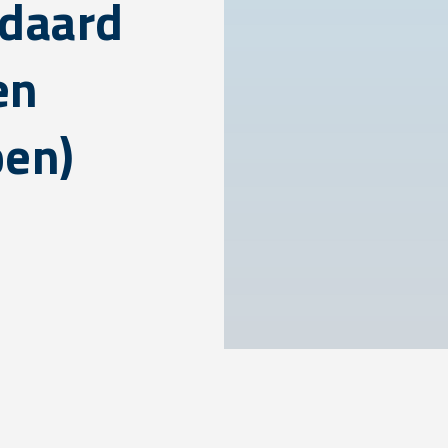
ndaard
en
pen)