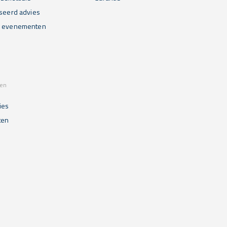
iseerd advies
n evenementen
sen
ies
ten