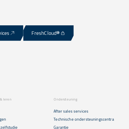
vices
FreshCloud®
& leren
Ondersteuning
After sales services
gen
Technische ondersteuningscentra
zelfstudie
Garantie