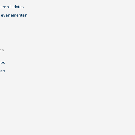
iseerd advies
n evenementen
sen
ies
ten