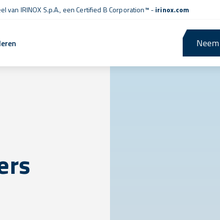
l van IRINOX S.p.A., een
Certified B Corporation™
-
irinox.com
Neem 
leren
ers