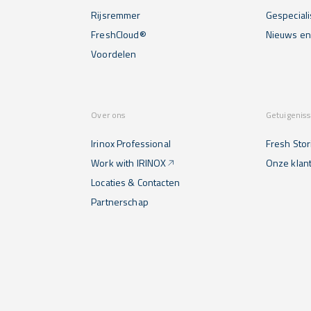
Rijsremmer
Gespecial
FreshCloud®
Nieuws e
Voordelen
Over ons
Getuigenis
Irinox Professional
Fresh Stor
Work with IRINOX
Onze klan
Locaties & Contacten
Partnerschap