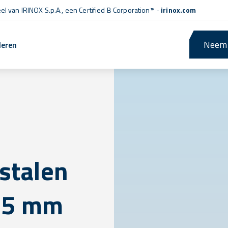
l van IRINOX S.p.A., een
Certified B Corporation™
-
irinox.com
Neem 
leren
jstalen
1,5 mm