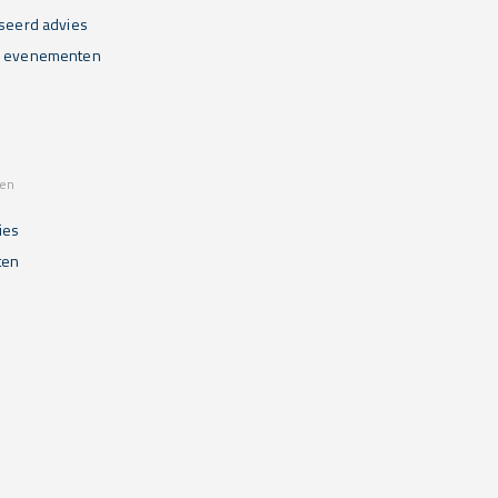
iseerd advies
n evenementen
sen
ies
ten