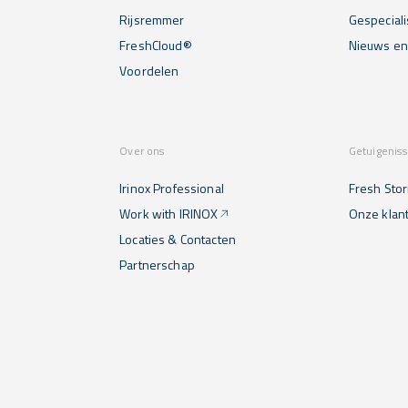
Rijsremmer
Gespecial
FreshCloud®
Nieuws e
Voordelen
Over ons
Getuigenis
Irinox Professional
Fresh Stor
Work with IRINOX
Onze klan
Locaties & Contacten
Partnerschap