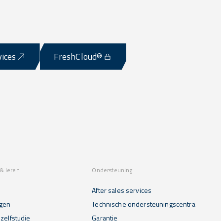
vices
FreshCloud®
& leren
Ondersteuning
After sales services
gen
Technische ondersteuningscentra
zelfstudie
Garantie