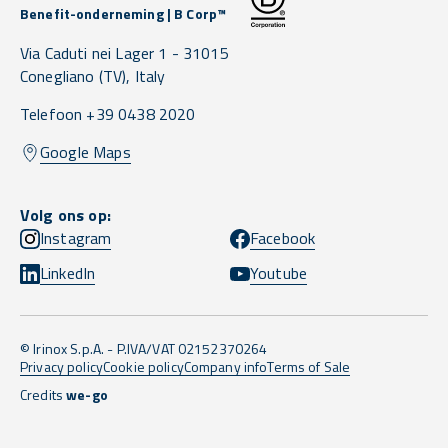
Benefit-onderneming | B Corp™
Via Caduti nei Lager 1 -
31015
Conegliano
(TV),
Italy
Telefoon +39 0438 2020
Google Maps
Volg ons op:
Instagram
Facebook
LinkedIn
Youtube
© Irinox S.p.A. - P.IVA/VAT 02152370264
Privacy policy
Cookie policy
Company info
Terms of Sale
Credits
we-go