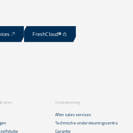
vices
FreshCloud®
& leren
Ondersteuning
After sales services
gen
Technische ondersteuningscentra
zelfstudie
Garantie