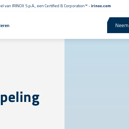
l van IRINOX S.p.A., een
Certified B Corporation™
-
irinox.com
Neem 
leren
apeling