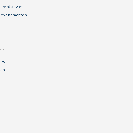
iseerd advies
n evenementen
sen
ies
ten