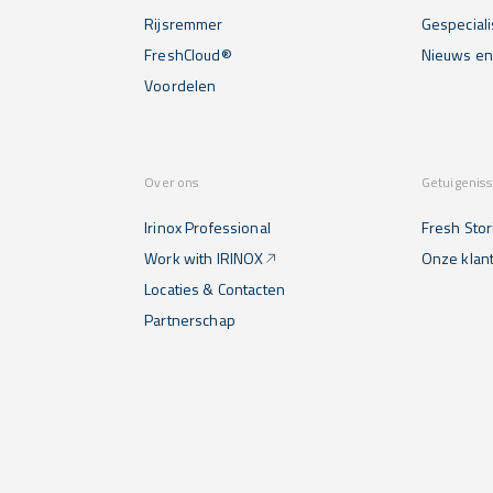
Rijsremmer
Gespecial
FreshCloud®
Nieuws e
Voordelen
Over ons
Getuigenis
Irinox Professional
Fresh Stor
Work with IRINOX
Onze klan
Locaties & Contacten
Partnerschap