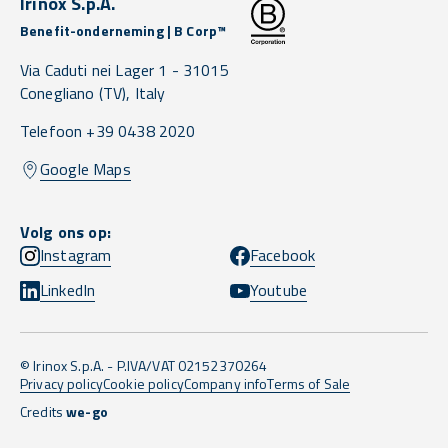
Irinox S.p.A.
Benefit-onderneming | B Corp™
Via Caduti nei Lager 1 -
31015
Conegliano
(TV),
Italy
Telefoon +39 0438 2020
Google Maps
Volg ons op:
Instagram
Facebook
LinkedIn
Youtube
© Irinox S.p.A. - P.IVA/VAT 02152370264
Privacy policy
Cookie policy
Company info
Terms of Sale
Credits
we-go