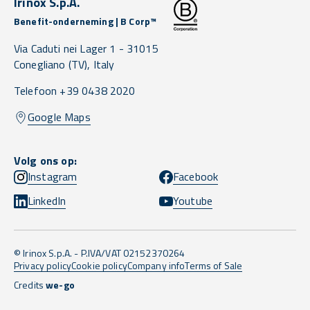
Irinox S.p.A.
Benefit-onderneming | B Corp™
Via Caduti nei Lager 1 -
31015
Conegliano
(TV),
Italy
Telefoon +39 0438 2020
Google Maps
Volg ons op:
Instagram
Facebook
LinkedIn
Youtube
© Irinox S.p.A. - P.IVA/VAT 02152370264
Privacy policy
Cookie policy
Company info
Terms of Sale
Credits
we-go