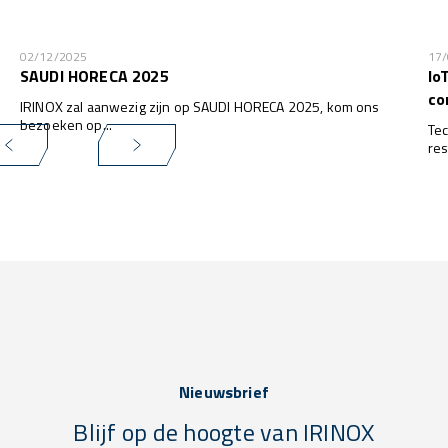
02/12/2025
17
SAUDI HORECA 2025
Io
co
IRINOX zal aanwezig zijn op SAUDI HORECA 2025, kom ons
bezoeken op...
Tec
res
het
wa
kla
Nieuwsbrief
Blijf op de hoogte van IRINOX