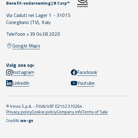
Benefit-onderneming | B Corp™
Via Caduti nei Lager 1 -
31015
Conegliano
(TV),
Italy
Telefoon +39 0438 2020
Google Maps
Volg ons op:
Instagram
Facebook
LinkedIn
Youtube
© Irinox S.p.A. - P.IVA/VAT 02152370264
Privacy policy
Cookie policy
Company info
Terms of Sale
Credits
we-go