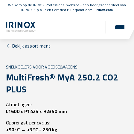
Welkom op de IRINOX Professional website - een bedrijfsonderdeel van
IRINOX S.p.A., een
Certified B Corporation™
-
irinox.com
Bekijk assortiment
SNELKOELERS VOOR VOEDSELWAGENS
MultiFresh® MyA 250.2 CO2
PLUS
Afmetingen:
L1600 x P1425 x H2350 mm
Opbrengst per cyclus:
+90°C → +3°C - 250 kg