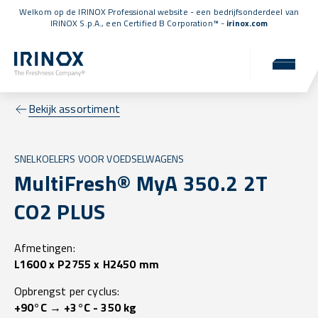
Welkom op de IRINOX Professional website - een bedrijfsonderdeel van
IRINOX S.p.A., een
Certified B Corporation™
-
irinox.com
Bekijk assortiment
SNELKOELERS VOOR VOEDSELWAGENS
MultiFresh® MyA 350.2 2T
CO2 PLUS
Afmetingen:
L1600 x P2755 x H2450 mm
Opbrengst per cyclus:
+90°C → +3°C - 350 kg