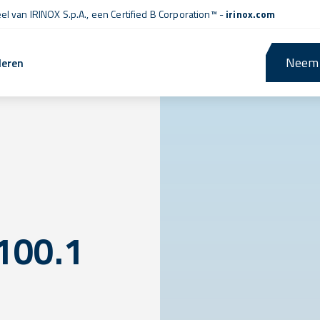
l van IRINOX S.p.A., een
Certified B Corporation™
-
irinox.com
Neem 
leren
100.1