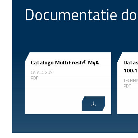
Documentatie do
Catalogo MultiFresh® MyA
Datas
100.1
CATALOGUS
PDF
TECHNI
PDF