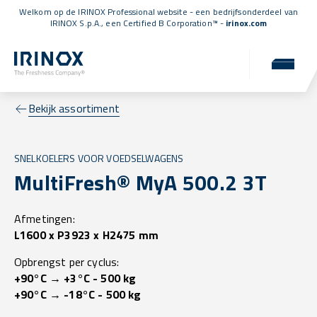
Welkom op de IRINOX Professional website - een bedrijfsonderdeel van
IRINOX S.p.A., een
Certified B Corporation™
-
irinox.com
Bekijk assortiment
SNELKOELERS VOOR VOEDSELWAGENS
MultiFresh® MyA 500.2 3T
Afmetingen:
L1600 x P3923 x H2475 mm
Opbrengst per cyclus:
+90°C → +3°C - 500 kg
+90°C → -18°C - 500 kg