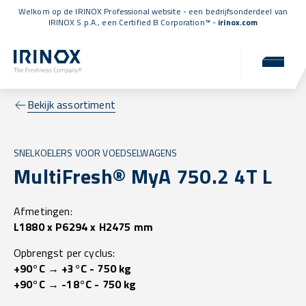
Welkom op de IRINOX Professional website - een bedrijfsonderdeel van
IRINOX S.p.A., een
Certified B Corporation™
-
irinox.com
Bekijk assortiment
SNELKOELERS VOOR VOEDSELWAGENS
MultiFresh® MyA 750.2 4T L
Afmetingen:
L1880 x P6294 x H2475 mm
Opbrengst per cyclus:
+90°C → +3°C - 750 kg
+90°C → -18°C - 750 kg