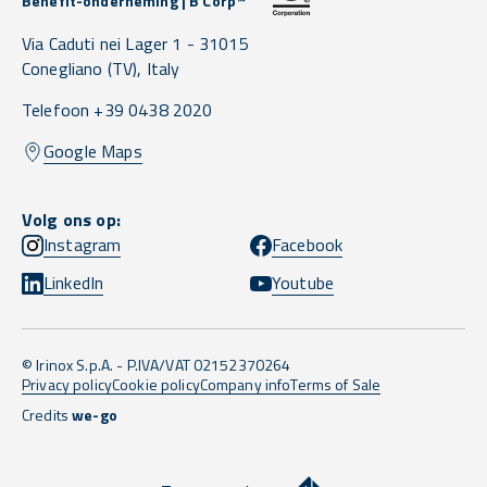
Benefit-onderneming | B Corp™
Via Caduti nei Lager 1 -
31015
Conegliano
(TV),
Italy
Telefoon +39 0438 2020
Google Maps
Volg ons op:
Instagram
Facebook
LinkedIn
Youtube
© Irinox S.p.A. - P.IVA/VAT 02152370264
Privacy policy
Cookie policy
Company info
Terms of Sale
Credits
we-go