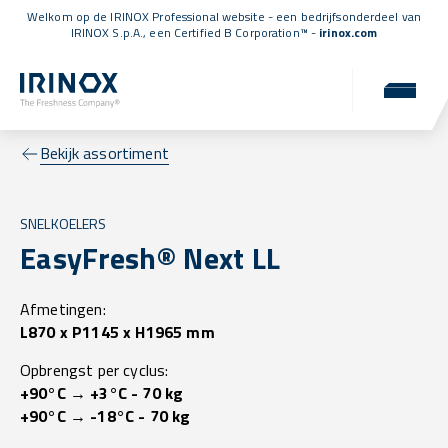
Welkom op de IRINOX Professional website - een bedrijfsonderdeel van
IRINOX S.p.A., een
Certified B Corporation™
-
irinox.com
Bekijk assortiment
SNELKOELERS
EasyFresh® Next LL
Afmetingen:
L870 x P1145 x H1965 mm
Opbrengst per cyclus:
+90°C → +3°C - 70 kg
+90°C → -18°C - 70 kg