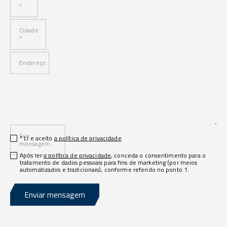
*
Cidade
*
Endereço
Sua
* Li e aceito
a política de privacidade
mensagem
Após ler
a política de privacidade
, conceda o consentimento para o
tratamento de dados pessoais para fins de marketing (por meios
automatizados e tradicionais), conforme referido no ponto 1.
Enviar mensagem