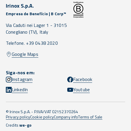
Irinox S.p.A.
Empresa de Benefício | B Corp™
Via Caduti nei Lager 1 -
31015
Conegliano
(TV),
Italy
Telefone. +39 0438 2020
Google Maps
Siga-nos em:
Instagram
Facebook
LinkedIn
Youtube
© Irinox S.p.A. - P.IVA/VAT 02152370264
Privacy policy
Cookie policy
Company info
Terms of Sale
Credits
we-go