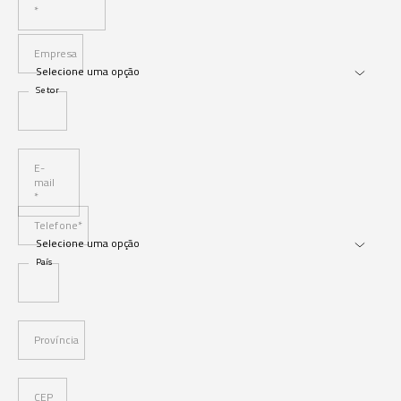
*
Empresa
Setor
E-
mail
*
Telefone*
País
Província
CEP