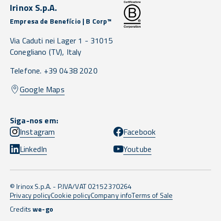
Irinox S.p.A.
Empresa de Benefício | B Corp™
Via Caduti nei Lager 1 -
31015
Conegliano
(TV),
Italy
Telefone. +39 0438 2020
Google Maps
Siga-nos em:
Instagram
Facebook
LinkedIn
Youtube
© Irinox S.p.A. - P.IVA/VAT 02152370264
Privacy policy
Cookie policy
Company info
Terms of Sale
Credits
we-go