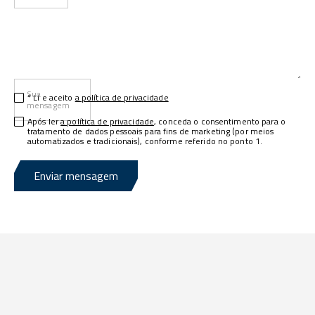
Sua
* Li e aceito
a política de privacidade
mensagem
Após ler
a política de privacidade
, conceda o consentimento para o
tratamento de dados pessoais para fins de marketing (por meios
automatizados e tradicionais), conforme referido no ponto 1.
Enviar mensagem